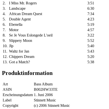
2.
I Miss Mr. Rogers
3:51
3.
Landscape
6:30
4.
African Dream Quest
7:34
5.
Double Agent
4:23
6.
Ebenella
5:19
7.
Motor
4:57
8.
Se Je Vous Eslongede L'oeil
3:22
9.
Slippery Moon
5:52
10.
Jlp
5:40
11.
Waltz for Jan
5:43
12.
Chippers Dream
5:20
13.
Got a Match?
5:38
Produktinformation
Art
Bass Album
ASIN
B002HW33TE
Erscheinungsdatum
1. Juni 2006
Label
Stinnett Music
Copyright
(c) 2006 Stinnett Music