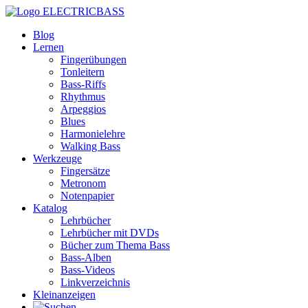
ELECTRICBASS
Blog
Lernen
Fingerübungen
Tonleitern
Bass-Riffs
Rhythmus
Arpeggios
Blues
Harmonielehre
Walking Bass
Werkzeuge
Fingersätze
Metronom
Notenpapier
Katalog
Lehrbücher
Lehrbücher mit DVDs
Bücher zum Thema Bass
Bass-Alben
Bass-Videos
Linkverzeichnis
Kleinanzeigen