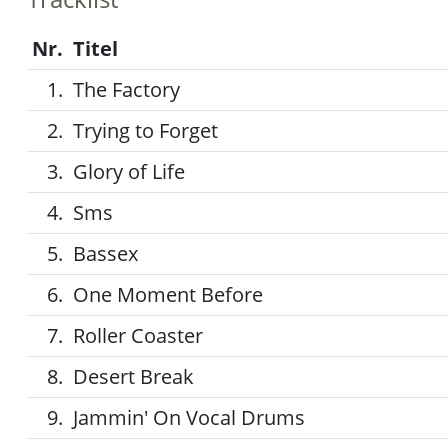
Nr.
Titel
1.
The Factory
2.
Trying to Forget
3.
Glory of Life
4.
Sms
5.
Bassex
6.
One Moment Before
7.
Roller Coaster
8.
Desert Break
9.
Jammin' On Vocal Drums