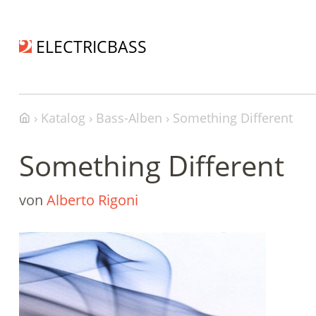
ELECTRICBASS
Katalog
Bass-Alben
Something Different
Something Different
von
Alberto Rigoni