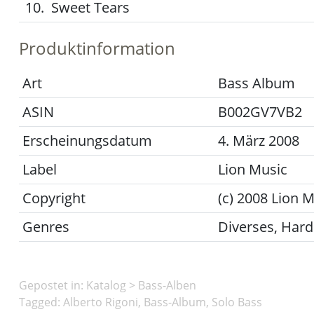
10.
Sweet Tears
Produktinformation
Art
Bass Album
ASIN
B002GV7VB2
Erscheinungsdatum
4. März 2008
Label
Lion Music
Copyright
(c) 2008 Lion 
Genres
Diverses, Hard
Gepostet in:
Katalog
>
Bass-Alben
Tagged: Alberto Rigoni, Bass-Album, Solo Bass