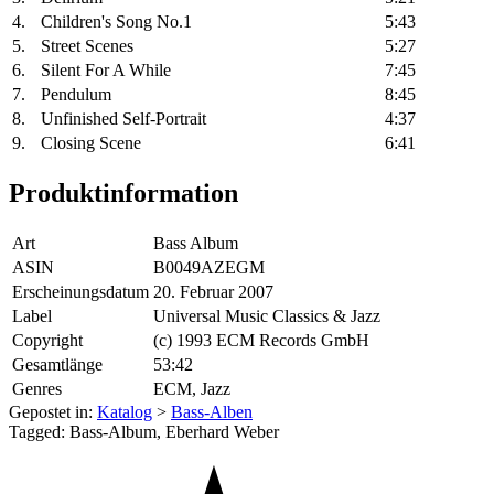
4.
Children's Song No.1
5:43
5.
Street Scenes
5:27
6.
Silent For A While
7:45
7.
Pendulum
8:45
8.
Unfinished Self-Portrait
4:37
9.
Closing Scene
6:41
Produktinformation
Art
Bass Album
ASIN
B0049AZEGM
Erscheinungsdatum
20. Februar 2007
Label
Universal Music Classics & Jazz
Copyright
(c) 1993 ECM Records GmbH
Gesamtlänge
53:42
Genres
ECM, Jazz
Gepostet in:
Katalog
>
Bass-Alben
Tagged: Bass-Album, Eberhard Weber