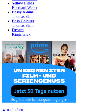
Yellow Fields
Eberhard Weber
Bassy X-mas
Thomas Stahr
Bass Colours
Thomas Stahr
Dream
Kinga Glyk
▲ nach oben