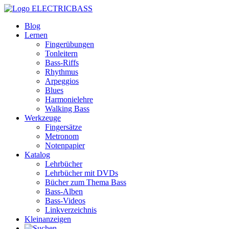
ELECTRICBASS
Blog
Lernen
Fingerübungen
Tonleitern
Bass-Riffs
Rhythmus
Arpeggios
Blues
Harmonielehre
Walking Bass
Werkzeuge
Fingersätze
Metronom
Notenpapier
Katalog
Lehrbücher
Lehrbücher mit DVDs
Bücher zum Thema Bass
Bass-Alben
Bass-Videos
Linkverzeichnis
Kleinanzeigen