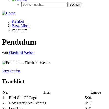
Katalog
Bass-Alben
Pendulum
Pendulum
von
Eberhard Weber
Jetzt kaufen
Tracklist
Nr.
Titel
Länge
1.
Bird Out Of Cage
5:06
2.
Notes After An Evening
4:17
3.
Delirium
5:21