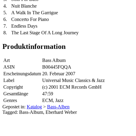
4.
Nuit Blanche
5.
A Walk In The Garrigue
6.
Concerto For Piano
7.
Endless Days
8.
The Last Stage Of A Long Journey
Produktinformation
Art
Bass Album
ASIN
B00445FQQA
Erscheinungsdatum
20. Februar 2007
Label
Universal Music Classics & Jazz
Copyright
(c) 2001 ECM Records GmbH
Gesamtlänge
47:59
Genres
ECM, Jazz
Gepostet in:
Katalog
>
Bass-Alben
Tagged: Bass-Album, Eberhard Weber