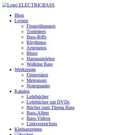
ELECTRICBASS
Blog
Lernen
Fingerübungen
Tonleitern
Bass-Riffs
Rhythmus
Arpeggios
Blues
Harmonielehre
Walking Bass
Werkzeuge
Fingersätze
Metronom
Notenpapier
Katalog
Lehrbücher
Lehrbücher mit DVDs
Bücher zum Thema Bass
Bass-Alben
Bass-Videos
Linkverzeichnis
Kleinanzeigen