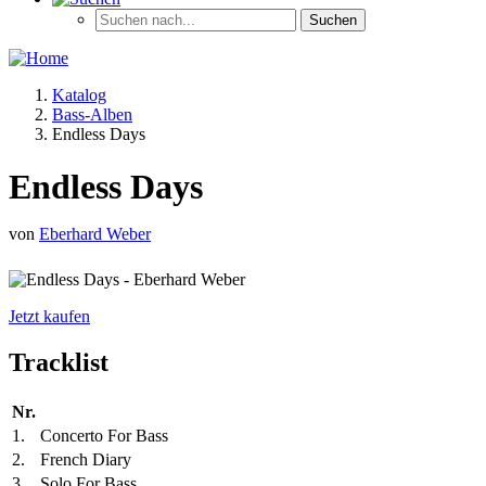
Katalog
Bass-Alben
Endless Days
Endless Days
von
Eberhard Weber
Jetzt kaufen
Tracklist
Nr.
1.
Concerto For Bass
2.
French Diary
3.
Solo For Bass