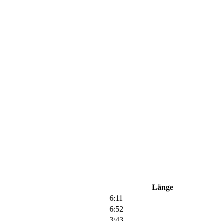
Länge
6:11
6:52
3:43