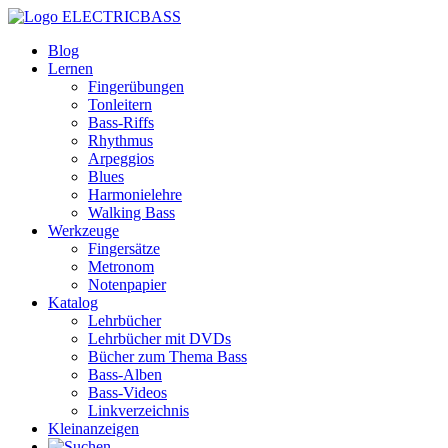
ELECTRICBASS
Blog
Lernen
Fingerübungen
Tonleitern
Bass-Riffs
Rhythmus
Arpeggios
Blues
Harmonielehre
Walking Bass
Werkzeuge
Fingersätze
Metronom
Notenpapier
Katalog
Lehrbücher
Lehrbücher mit DVDs
Bücher zum Thema Bass
Bass-Alben
Bass-Videos
Linkverzeichnis
Kleinanzeigen