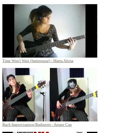
Time Won't Wait (Jamiroquai) - Marta Altesa
Bach Improvisation/Badinerie - Ariane Cap