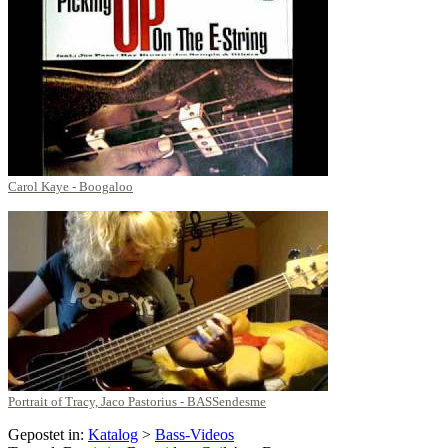
Carol Kaye - Boogaloo
Portrait of Tracy, Jaco Pastorius - BASSendesme
Gepostet in:
Katalog
>
Bass-Videos