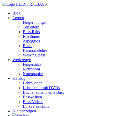
ELECTRICBASS
Blog
Lernen
Fingerübungen
Tonleitern
Bass-Riffs
Rhythmus
Arpeggios
Blues
Harmonielehre
Walking Bass
Werkzeuge
Fingersätze
Metronom
Notenpapier
Katalog
Lehrbücher
Lehrbücher mit DVDs
Bücher zum Thema Bass
Bass-Alben
Bass-Videos
Linkverzeichnis
Kleinanzeigen