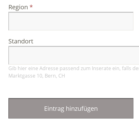
Region
Standort
Gib hier eine Adresse passend zum Inserate ein, falls de
Marktgasse 10, Bern, CH
Eintrag hinzufügen