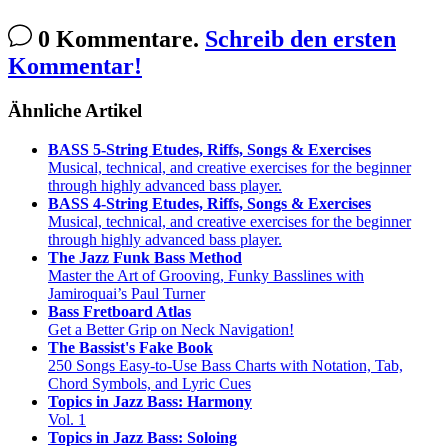
0 Kommentare.
Schreib den ersten
Kommentar!
Ähnliche Artikel
BASS 5-String Etudes, Riffs, Songs & Exercises
Musical, technical, and creative exercises for the beginner
through highly advanced bass player.
BASS 4-String Etudes, Riffs, Songs & Exercises
Musical, technical, and creative exercises for the beginner
through highly advanced bass player.
The Jazz Funk Bass Method
Master the Art of Grooving, Funky Basslines with
Jamiroquai’s Paul Turner
Bass Fretboard Atlas
Get a Better Grip on Neck Navigation!
The Bassist's Fake Book
250 Songs Easy-to-Use Bass Charts with Notation, Tab,
Chord Symbols, and Lyric Cues
Topics in Jazz Bass: Harmony
Vol. 1
Topics in Jazz Bass: Soloing