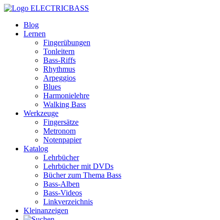
ELECTRICBASS
Blog
Lernen
Fingerübungen
Tonleitern
Bass-Riffs
Rhythmus
Arpeggios
Blues
Harmonielehre
Walking Bass
Werkzeuge
Fingersätze
Metronom
Notenpapier
Katalog
Lehrbücher
Lehrbücher mit DVDs
Bücher zum Thema Bass
Bass-Alben
Bass-Videos
Linkverzeichnis
Kleinanzeigen