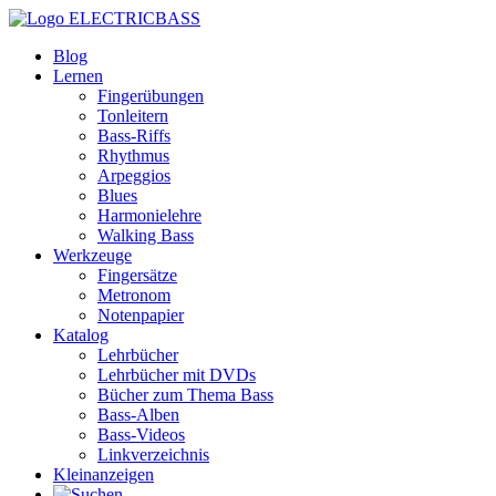
ELECTRICBASS
Blog
Lernen
Fingerübungen
Tonleitern
Bass-Riffs
Rhythmus
Arpeggios
Blues
Harmonielehre
Walking Bass
Werkzeuge
Fingersätze
Metronom
Notenpapier
Katalog
Lehrbücher
Lehrbücher mit DVDs
Bücher zum Thema Bass
Bass-Alben
Bass-Videos
Linkverzeichnis
Kleinanzeigen