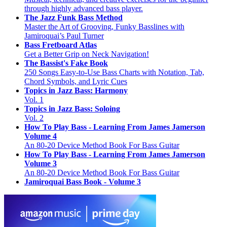
through highly advanced bass player.
The Jazz Funk Bass Method
Master the Art of Grooving, Funky Basslines with
Jamiroquai’s Paul Turner
Bass Fretboard Atlas
Get a Better Grip on Neck Navigation!
The Bassist's Fake Book
250 Songs Easy-to-Use Bass Charts with Notation, Tab,
Chord Symbols, and Lyric Cues
Topics in Jazz Bass: Harmony
Vol. 1
Topics in Jazz Bass: Soloing
Vol. 2
How To Play Bass - Learning From James Jamerson
Volume 4
An 80-20 Device Method Book For Bass Guitar
How To Play Bass - Learning From James Jamerson
Volume 3
An 80-20 Device Method Book For Bass Guitar
Jamiroquai Bass Book - Volume 3