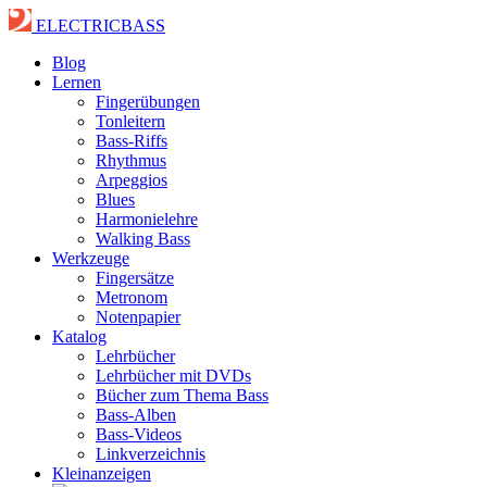
ELECTRICBASS
Blog
Lernen
Fingerübungen
Tonleitern
Bass-Riffs
Rhythmus
Arpeggios
Blues
Harmonielehre
Walking Bass
Werkzeuge
Fingersätze
Metronom
Notenpapier
Katalog
Lehrbücher
Lehrbücher mit DVDs
Bücher zum Thema Bass
Bass-Alben
Bass-Videos
Linkverzeichnis
Kleinanzeigen