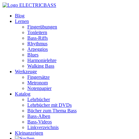
ELECTRICBASS
Blog
Lernen
Fingerübungen
Tonleitern
Bass-Riffs
Rhythmus
Arpeggios
Blues
Harmonielehre
Walking Bass
Werkzeuge
Fingersätze
Metronom
Notenpapier
Katalog
Lehrbücher
Lehrbücher mit DVDs
Bücher zum Thema Bass
Bass-Alben
Bass-Videos
Linkverzeichnis
Kleinanzeigen