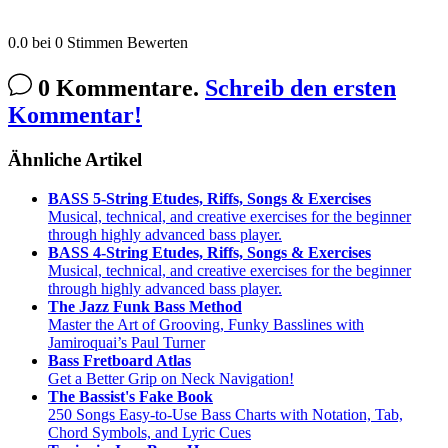
0.0
bei
0
Stimmen
Bewerten
0 Kommentare.
Schreib den ersten
Kommentar!
Ähnliche Artikel
BASS 5-String Etudes, Riffs, Songs & Exercises
Musical, technical, and creative exercises for the beginner
through highly advanced bass player.
BASS 4-String Etudes, Riffs, Songs & Exercises
Musical, technical, and creative exercises for the beginner
through highly advanced bass player.
The Jazz Funk Bass Method
Master the Art of Grooving, Funky Basslines with
Jamiroquai’s Paul Turner
Bass Fretboard Atlas
Get a Better Grip on Neck Navigation!
The Bassist's Fake Book
250 Songs Easy-to-Use Bass Charts with Notation, Tab,
Chord Symbols, and Lyric Cues