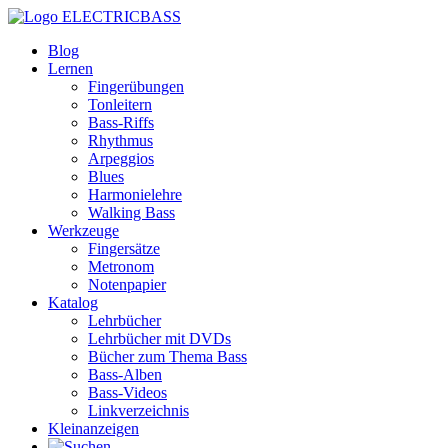
ELECTRICBASS
Blog
Lernen
Fingerübungen
Tonleitern
Bass-Riffs
Rhythmus
Arpeggios
Blues
Harmonielehre
Walking Bass
Werkzeuge
Fingersätze
Metronom
Notenpapier
Katalog
Lehrbücher
Lehrbücher mit DVDs
Bücher zum Thema Bass
Bass-Alben
Bass-Videos
Linkverzeichnis
Kleinanzeigen