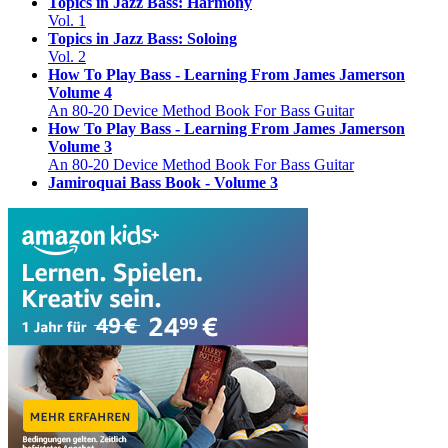
Topics in Jazz Bass: Harmony
Vol. 1
Topics in Jazz Bass: Soloing
Vol. 2
How To Play Bass - Learning From James Jamerson
Volume 4
An 80-20 Device Method Book For Bass Guitar
How To Play Bass - Learning From James Jamerson
Volume 3
An 80-20 Device Method Book For Bass Guitar
Jamiroquai Bass Book - Volume 3