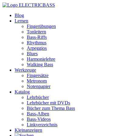
ELECTRICBASS
Blog
Lernen
Fingerübungen
Tonleitern
Bass-Riffs
Rhythmus
Arpeggios
Blues
Harmonielehre
Walking Bass
Werkzeuge
Fingersätze
Metronom
Notenpapier
Katalog
Lehrbücher
Lehrbücher mit DVDs
Bücher zum Thema Bass
Bass-Alben
Bass-Videos
Linkverzeichnis
Kleinanzeigen