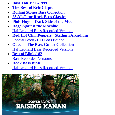
Bass Tab 1990-1999
The Best of Eric Clapton
Rolling Stones Bass Collection
25 All-Time Rock Bass Classics
Pink Floyd - Dark Side of the Moon
Rage Against the Machine
Hal Leonard Bass Recorded Versions
Red Hot Chili Peppers - Stadium Arcadium
Special Book / CD Bass Edition
Queen - The Bass Guitar Collection
Hal Leonard Bass Recorded Versions
Best of Blink-182
Bass Recorded Versions
Rock Bass Bible
Hal Leonard Bass Recorded Versions