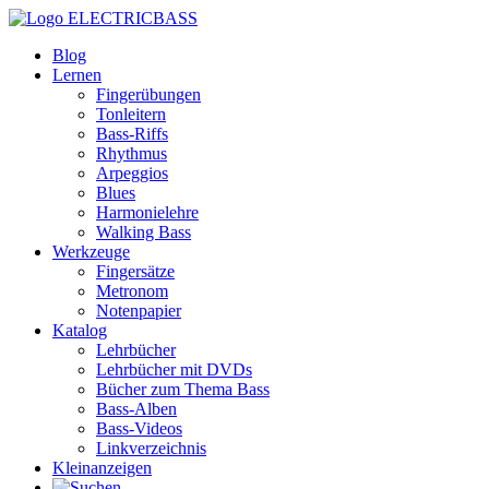
ELECTRICBASS
Blog
Lernen
Fingerübungen
Tonleitern
Bass-Riffs
Rhythmus
Arpeggios
Blues
Harmonielehre
Walking Bass
Werkzeuge
Fingersätze
Metronom
Notenpapier
Katalog
Lehrbücher
Lehrbücher mit DVDs
Bücher zum Thema Bass
Bass-Alben
Bass-Videos
Linkverzeichnis
Kleinanzeigen