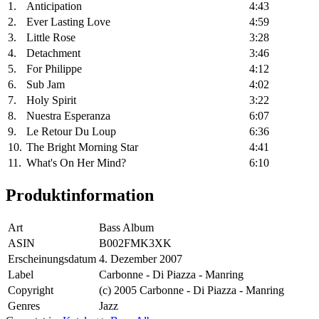
1.
Anticipation
4:43
2.
Ever Lasting Love
4:59
3.
Little Rose
3:28
4.
Detachment
3:46
5.
For Philippe
4:12
6.
Sub Jam
4:02
7.
Holy Spirit
3:22
8.
Nuestra Esperanza
6:07
9.
Le Retour Du Loup
6:36
10.
The Bright Morning Star
4:41
11.
What's On Her Mind?
6:10
Produktinformation
Art
Bass Album
ASIN
B002FMK3XK
Erscheinungsdatum
4. Dezember 2007
Label
Carbonne - Di Piazza - Manring
Copyright
(c) 2005 Carbonne - Di Piazza - Manring
Genres
Jazz