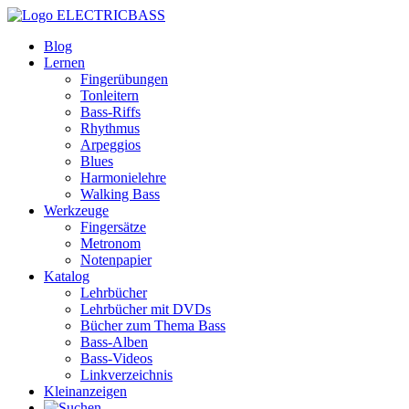
ELECTRICBASS
Blog
Lernen
Fingerübungen
Tonleitern
Bass-Riffs
Rhythmus
Arpeggios
Blues
Harmonielehre
Walking Bass
Werkzeuge
Fingersätze
Metronom
Notenpapier
Katalog
Lehrbücher
Lehrbücher mit DVDs
Bücher zum Thema Bass
Bass-Alben
Bass-Videos
Linkverzeichnis
Kleinanzeigen