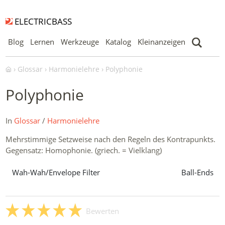
ELECTRICBASS
Blog
Lernen
Werkzeuge
Katalog
Kleinanzeigen
Glossar
Harmonielehre
Polyphonie
Polyphonie
In
Glossar
/
Harmonielehre
Mehrstimmige Setzweise nach den Regeln des Kontrapunkts.
Gegensatz: Homophonie. (griech. = Vielklang)
Wah-Wah/Envelope Filter
Ball-Ends
Bewerten