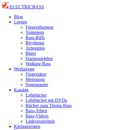
ELECTRICBASS
Blog
Lernen
Fingerübungen
Tonleitern
Bass-Riffs
Rhythmus
Arpeggios
Blues
Harmonielehre
Walking Bass
Werkzeuge
Fingersätze
Metronom
Notenpapier
Katalog
Lehrbücher
Lehrbücher mit DVDs
Bücher zum Thema Bass
Bass-Alben
Bass-Videos
Linkverzeichnis
Kleinanzeigen