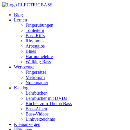
ELECTRICBASS
Blog
Lernen
Fingerübungen
Tonleitern
Bass-Riffs
Rhythmus
Arpeggios
Blues
Harmonielehre
Walking Bass
Werkzeuge
Fingersätze
Metronom
Notenpapier
Katalog
Lehrbücher
Lehrbücher mit DVDs
Bücher zum Thema Bass
Bass-Alben
Bass-Videos
Linkverzeichnis
Kleinanzeigen