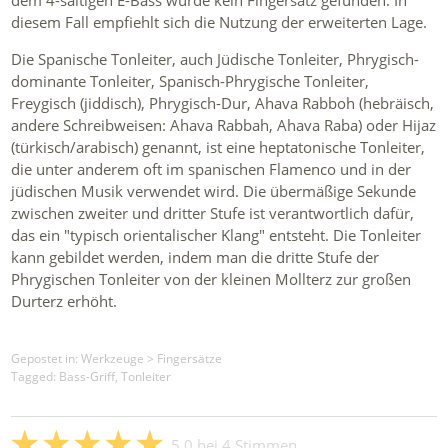
dem 4-saitigen E-Bass wurde kein Fingersatz gefunden. In
diesem Fall empfiehlt sich die Nutzung der erweiterten Lage.
Die Spanische Tonleiter, auch Jüdische Tonleiter, Phrygisch-
dominante Tonleiter, Spanisch-Phrygische Tonleiter,
Freygisch (jiddisch), Phrygisch-Dur, Ahava Rabboh (hebräisch,
andere Schreibweisen: Ahava Rabbah, Ahava Raba) oder Hijaz
(türkisch/arabisch) genannt, ist eine heptatonische Tonleiter,
die unter anderem oft im spanischen Flamenco und in der
jüdischen Musik verwendet wird. Die übermäßige Sekunde
zwischen zweiter und dritter Stufe ist verantwortlich dafür,
das ein "typisch orientalischer Klang" entsteht. Die Tonleiter
kann gebildet werden, indem man die dritte Stufe der
Phrygischen Tonleiter von der kleinen Mollterz zur großen
Durterz erhöht.
Gepostet in:
Werkzeuge
>
Fingersätze
Tagged: Bass-Griff, Tonleiter
5.0
bei
4
Stimmen