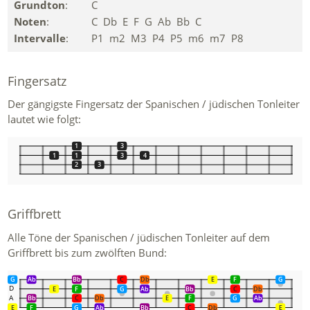
Grundton
:
C
Noten
:
C Db E F G Ab Bb C
Intervalle
:
P1 m2 M3 P4 P5 m6 m7 P8
Fingersatz
Der gängigste Fingersatz der Spanischen / jüdischen Tonleiter
lautet wie folgt:
1
3
1
1
3
4
2
3
Griffbrett
Alle Töne der Spanischen / jüdischen Tonleiter auf dem
Griffbrett bis zum zwölften Bund:
G
G
Ab
Bb
C
Db
E
F
G
D
E
F
G
Ab
Bb
C
Db
A
Bb
C
Db
E
F
G
Ab
E
E
F
G
Ab
Bb
C
Db
E