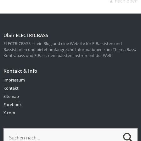
▲ nach oben
Über ELECTRICBASS
ELECTRICBASS ist ein Blog und eine Website für E-Bassisten und
Bassistinnen und bietet umfangreiche Informationen zum Thema Bass,
Kontrabass und E-Bass, dem bässten Instrument der Welt!
Kontakt & Info
Impressum
Kontakt
Sitemap
Facebook
X.com