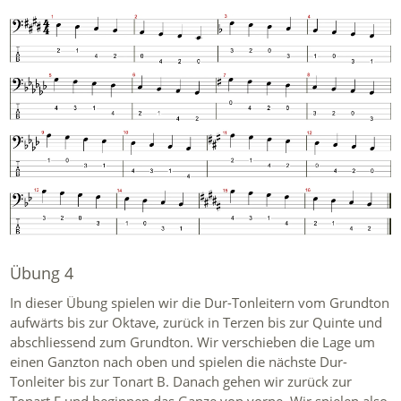
Übung 4
In dieser Übung spielen wir die Dur-Tonleitern vom Grundton
aufwärts bis zur Oktave, zurück in Terzen bis zur Quinte und
abschliessend zum Grundton. Wir verschieben die Lage um
einen Ganzton nach oben und spielen die nächste Dur-
Tonleiter bis zur Tonart B. Danach gehen wir zurück zur