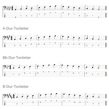
A-Dur-Tonleiter
Bb-Dur-Tonleiter
B-Dur-Tonleiter