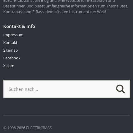
ELECTRICBASS ist ein Blog und eine Website für E-Bassisten und
Bassistinnen und bietet umfangreiche Informationen zum Thema Bass,
Kontrabass und E-Bass, dem bässten Instrument der Welt!
Kontakt & Info
Impressum
Kontakt
Sitemap
Facebook
X.com
© 1998-2026 ELECTRICBASS