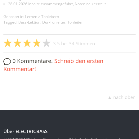
28.01.2026 Inhalte zusammengeführt, Noten neu erstellt
Gepostet in:
Lernen
>
Tonleitern
Tagged: Bass-Lektion, Dur-Tonleiter, Tonleiter
3.5
bei
34
Stimmen
0 Kommentare.
Schreib den ersten
Kommentar!
▲ nach oben
Über ELECTRICBASS