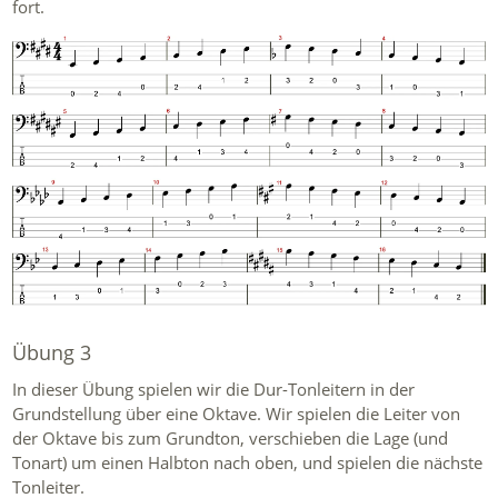
fort.
Übung 3
In dieser Übung spielen wir die Dur-Tonleitern in der
Grundstellung über eine Oktave. Wir spielen die Leiter von
der Oktave bis zum Grundton, verschieben die Lage (und
Tonart) um einen Halbton nach oben, und spielen die nächste
Tonleiter.