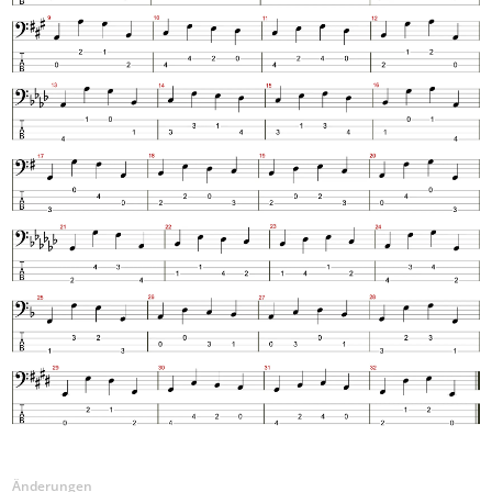
Änderungen