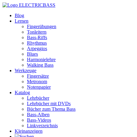
ELECTRICBASS
Blog
Lernen
Fingerübungen
Tonleitern
Bass-Riffs
Rhythmus
Arpeggios
Blues
Harmonielehre
Walking Bass
Werkzeuge
Fingersätze
Metronom
Notenpapier
Katalog
Lehrbücher
Lehrbücher mit DVDs
Bücher zum Thema Bass
Bass-Alben
Bass-Videos
Linkverzeichnis
Kleinanzeigen