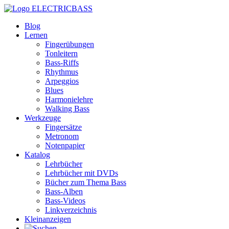
ELECTRICBASS
Blog
Lernen
Fingerübungen
Tonleitern
Bass-Riffs
Rhythmus
Arpeggios
Blues
Harmonielehre
Walking Bass
Werkzeuge
Fingersätze
Metronom
Notenpapier
Katalog
Lehrbücher
Lehrbücher mit DVDs
Bücher zum Thema Bass
Bass-Alben
Bass-Videos
Linkverzeichnis
Kleinanzeigen