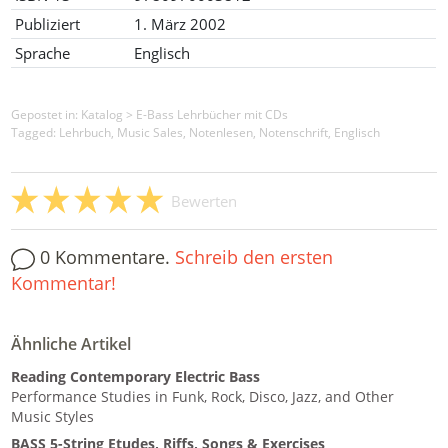
Publiziert
1. März 2002
Sprache
Englisch
Gepostet in:
Katalog
>
E-Bass Lehrbücher mit CDs
Tagged: Lehrbuch, Music Sales, Notenlesen, Notenschrift, Englisch
Bewerten
0 Kommentare.
Schreib den ersten
Kommentar!
Ähnliche Artikel
Reading Contemporary Electric Bass
Performance Studies in Funk, Rock, Disco, Jazz, and Other
Music Styles
BASS 5-String Etudes, Riffs, Songs & Exercises