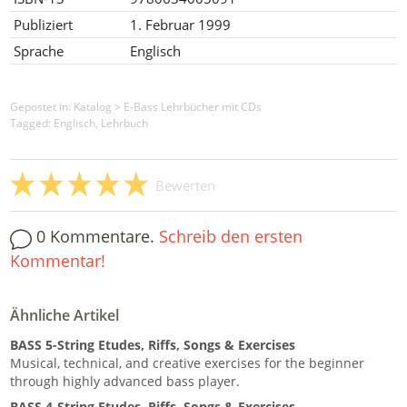
Publiziert
1. Februar 1999
Sprache
Englisch
Gepostet in:
Katalog
>
E-Bass Lehrbücher mit CDs
Tagged: Englisch, Lehrbuch
Bewerten
0 Kommentare.
Schreib den ersten
Kommentar!
Ähnliche Artikel
BASS 5-String Etudes, Riffs, Songs & Exercises
Musical, technical, and creative exercises for the beginner
through highly advanced bass player.
BASS 4-String Etudes, Riffs, Songs & Exercises