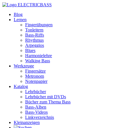
ELECTRICBASS
Blog
Lernen
Fingerübungen
Tonleitern
Bass-Riffs
Rhythmus
Arpeggios
Blues
Harmonielehre
Walking Bass
Werkzeuge
Fingersätze
Metronom
Notenpapier
Katalog
Lehrbücher
Lehrbücher mit DVDs
Bücher zum Thema Bass
Bass-Alben
Bass-Videos
Linkverzeichnis
Kleinanzeigen