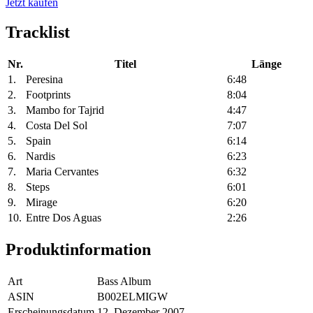
Jetzt kaufen
Tracklist
Nr.
Titel
Länge
1.
Peresina
6:48
2.
Footprints
8:04
3.
Mambo for Tajrid
4:47
4.
Costa Del Sol
7:07
5.
Spain
6:14
6.
Nardis
6:23
7.
Maria Cervantes
6:32
8.
Steps
6:01
9.
Mirage
6:20
10.
Entre Dos Aguas
2:26
Produktinformation
Art
Bass Album
ASIN
B002ELMIGW
Erscheinungsdatum
12. Dezember 2007