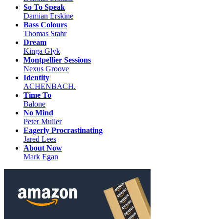
So To Speak
Damian Erskine
Bass Colours
Thomas Stahr
Dream
Kinga Glyk
Montpellier Sessions
Nexus Groove
Identity
ACHENBACH.
Time To
Balone
No Mind
Peter Muller
Eagerly Procrastinating
Jared Lees
About Now
Mark Egan