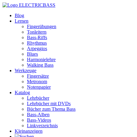
ELECTRICBASS
Blog
Lernen
Fingerübungen
Tonleitern
Bass-Riffs
Rhythmus
Arpeggios
Blues
Harmonielehre
Walking Bass
Werkzeuge
Fingersätze
Metronom
Notenpapier
Katalog
Lehrbücher
Lehrbücher mit DVDs
Bücher zum Thema Bass
Bass-Alben
Bass-Videos
Linkverzeichnis
Kleinanzeigen