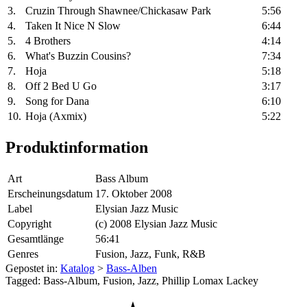
3.
Cruzin Through Shawnee/Chickasaw Park
5:56
4.
Taken It Nice N Slow
6:44
5.
4 Brothers
4:14
6.
What's Buzzin Cousins?
7:34
7.
Hoja
5:18
8.
Off 2 Bed U Go
3:17
9.
Song for Dana
6:10
10.
Hoja (Axmix)
5:22
Produktinformation
Art
Bass Album
Erscheinungsdatum
17. Oktober 2008
Label
Elysian Jazz Music
Copyright
(c) 2008 Elysian Jazz Music
Gesamtlänge
56:41
Genres
Fusion, Jazz, Funk, R&B
Gepostet in:
Katalog
>
Bass-Alben
Tagged: Bass-Album, Fusion, Jazz, Phillip Lomax Lackey