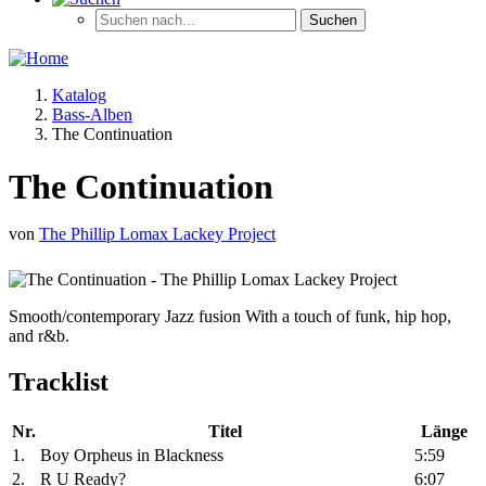
Katalog
Bass-Alben
The Continuation
The Continuation
von
The Phillip Lomax Lackey Project
Smooth/contemporary Jazz fusion With a touch of funk, hip hop,
and r&b.
Tracklist
Nr.
Titel
Länge
1.
Boy Orpheus in Blackness
5:59
2.
R U Ready?
6:07