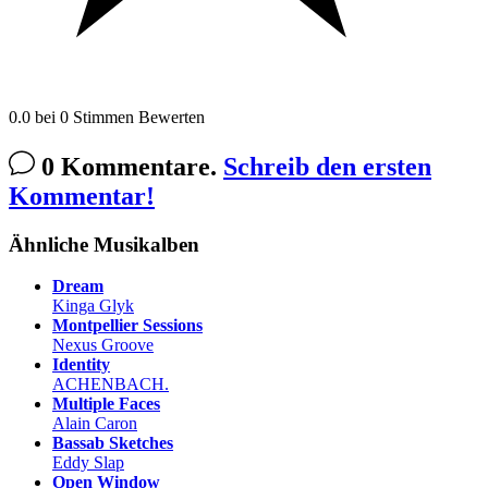
0.0
bei
0
Stimmen
Bewerten
0 Kommentare.
Schreib den ersten
Kommentar!
Ähnliche Musikalben
Dream
Kinga Glyk
Montpellier Sessions
Nexus Groove
Identity
ACHENBACH.
Multiple Faces
Alain Caron
Bassab Sketches
Eddy Slap
Open Window