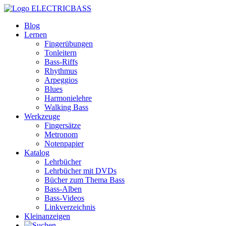
ELECTRICBASS
Blog
Lernen
Fingerübungen
Tonleitern
Bass-Riffs
Rhythmus
Arpeggios
Blues
Harmonielehre
Walking Bass
Werkzeuge
Fingersätze
Metronom
Notenpapier
Katalog
Lehrbücher
Lehrbücher mit DVDs
Bücher zum Thema Bass
Bass-Alben
Bass-Videos
Linkverzeichnis
Kleinanzeigen