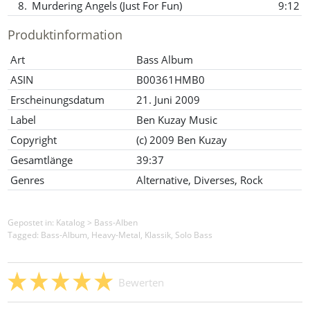
8.
Murdering Angels (Just For Fun)
9:12
Produktinformation
Art
Bass Album
ASIN
B00361HMB0
Erscheinungsdatum
21. Juni 2009
Label
Ben Kuzay Music
Copyright
(c) 2009 Ben Kuzay
Gesamtlänge
39:37
Genres
Alternative, Diverses, Rock
Gepostet in:
Katalog
>
Bass-Alben
Tagged: Bass-Album, Heavy-Metal, Klassik, Solo Bass
Bewerten