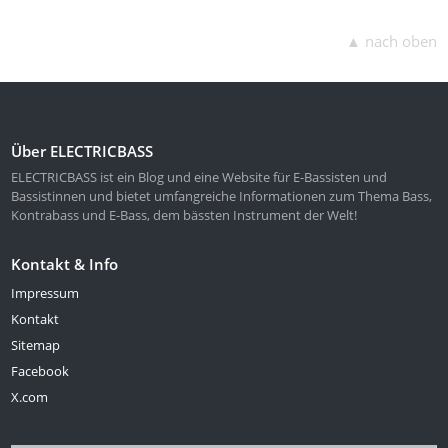
▲ nach oben
Über ELECTRICBASS
ELECTRICBASS ist ein Blog und eine Website für E-Bassisten und
Bassistinnen und bietet umfangreiche Informationen zum Thema Bass,
Kontrabass und E-Bass, dem bässten Instrument der Welt!
Kontakt & Info
Impressum
Kontakt
Sitemap
Facebook
X.com