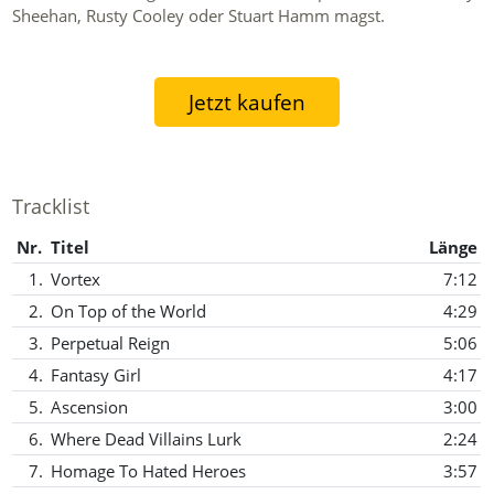
Sheehan, Rusty Cooley oder Stuart Hamm magst.
Jetzt kaufen
Tracklist
Nr.
Titel
Länge
1.
Vortex
7:12
2.
On Top of the World
4:29
3.
Perpetual Reign
5:06
4.
Fantasy Girl
4:17
5.
Ascension
3:00
6.
Where Dead Villains Lurk
2:24
7.
Homage To Hated Heroes
3:57