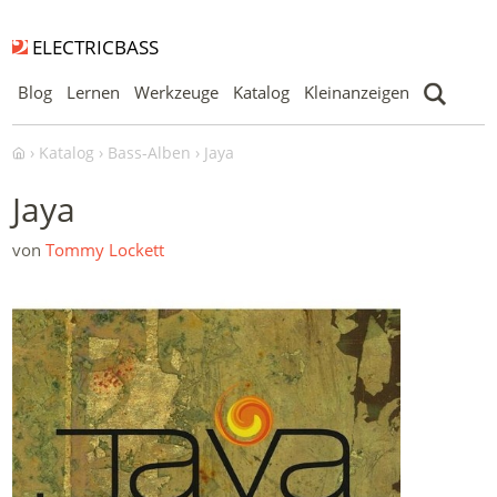
ELECTRICBASS
Blog
Lernen
Werkzeuge
Katalog
Kleinanzeigen
Katalog
Bass-Alben
Jaya
Jaya
von
Tommy Lockett