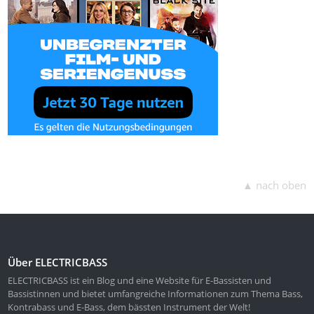
▲ nach oben
Über ELECTRICBASS
ELECTRICBASS ist ein Blog und eine Website für E-Bassisten und
Bassistinnen und bietet umfangreiche Informationen zum Thema Bass,
Kontrabass und E-Bass, dem bässten Instrument der Welt!