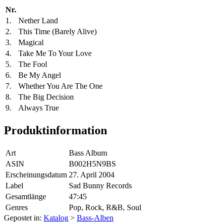
Nr.
1.
Nether Land
2.
This Time (Barely Alive)
3.
Magical
4.
Take Me To Your Love
5.
The Fool
6.
Be My Angel
7.
Whether You Are The One
8.
The Big Decision
9.
Always True
Produktinformation
Art
Bass Album
ASIN
B002H5N9BS
Erscheinungsdatum
27. April 2004
Label
Sad Bunny Records
Gesamtlänge
47:45
Genres
Pop, Rock, R&B, Soul
Gepostet in:
Katalog
>
Bass-Alben