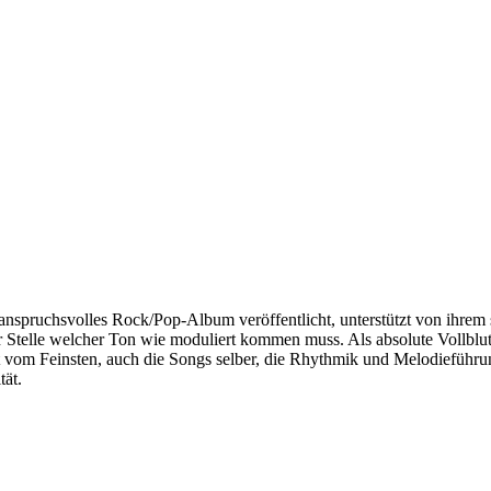
d anspruchsvolles Rock/Pop-Album veröffentlicht, unterstützt von ihre
Stelle welcher Ton wie moduliert kommen muss. Als absolute Vollblutm
t vom Feinsten, auch die Songs selber, die Rhythmik und Melodiefüh
ät.