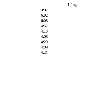
Länge
3:07
6:02
6:08
4:57
4:13
4:08
4:29
4:09
4:21