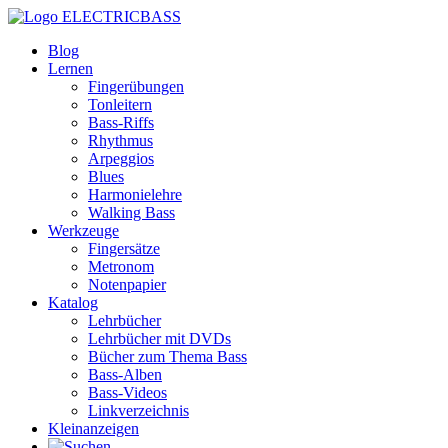
ELECTRICBASS
Blog
Lernen
Fingerübungen
Tonleitern
Bass-Riffs
Rhythmus
Arpeggios
Blues
Harmonielehre
Walking Bass
Werkzeuge
Fingersätze
Metronom
Notenpapier
Katalog
Lehrbücher
Lehrbücher mit DVDs
Bücher zum Thema Bass
Bass-Alben
Bass-Videos
Linkverzeichnis
Kleinanzeigen