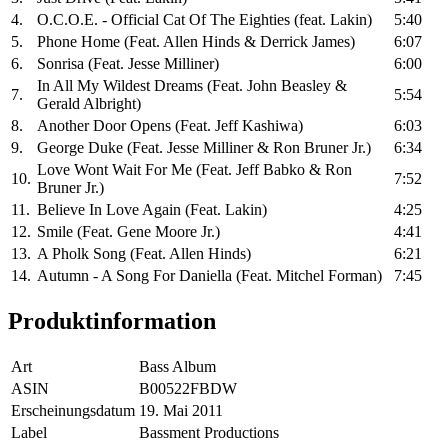
4.
O.C.O.E. - Official Cat Of The Eighties (feat. Lakin)
5:40
5.
Phone Home (Feat. Allen Hinds & Derrick James)
6:07
6.
Sonrisa (Feat. Jesse Milliner)
6:00
In All My Wildest Dreams (Feat. John Beasley &
7.
5:54
Gerald Albright)
8.
Another Door Opens (Feat. Jeff Kashiwa)
6:03
9.
George Duke (Feat. Jesse Milliner & Ron Bruner Jr.)
6:34
Love Wont Wait For Me (Feat. Jeff Babko & Ron
10.
7:52
Bruner Jr.)
11.
Believe In Love Again (Feat. Lakin)
4:25
12.
Smile (Feat. Gene Moore Jr.)
4:41
13.
A Pholk Song (Feat. Allen Hinds)
6:21
14.
Autumn - A Song For Daniella (Feat. Mitchel Forman)
7:45
Produktinformation
Art
Bass Album
ASIN
B00522FBDW
Erscheinungsdatum
19. Mai 2011
Label
Bassment Productions