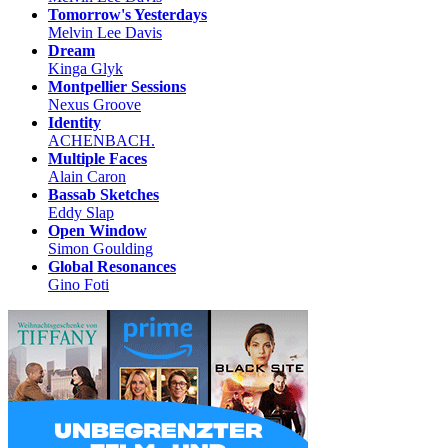
Tomorrow's Yesterdays
Melvin Lee Davis
Dream
Kinga Glyk
Montpellier Sessions
Nexus Groove
Identity
ACHENBACH.
Multiple Faces
Alain Caron
Bassab Sketches
Eddy Slap
Open Window
Simon Goulding
Global Resonances
Gino Foti