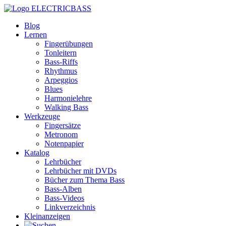
ELECTRICBASS
Blog
Lernen
Fingerübungen
Tonleitern
Bass-Riffs
Rhythmus
Arpeggios
Blues
Harmonielehre
Walking Bass
Werkzeuge
Fingersätze
Metronom
Notenpapier
Katalog
Lehrbücher
Lehrbücher mit DVDs
Bücher zum Thema Bass
Bass-Alben
Bass-Videos
Linkverzeichnis
Kleinanzeigen