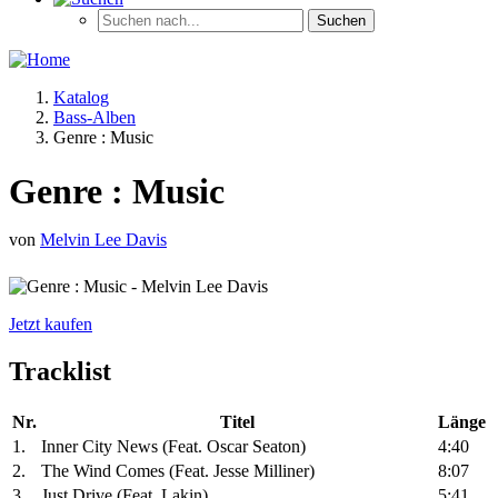
Katalog
Bass-Alben
Genre : Music
Genre : Music
von
Melvin Lee Davis
Jetzt kaufen
Tracklist
Nr.
Titel
Länge
1.
Inner City News (Feat. Oscar Seaton)
4:40
2.
The Wind Comes (Feat. Jesse Milliner)
8:07
3.
Just Drive (Feat. Lakin)
5:41