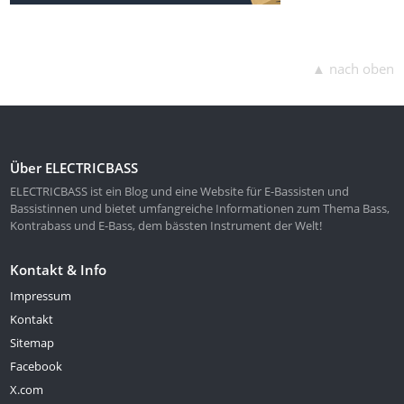
▲ nach oben
Über ELECTRICBASS
ELECTRICBASS ist ein Blog und eine Website für E-Bassisten und
Bassistinnen und bietet umfangreiche Informationen zum Thema Bass,
Kontrabass und E-Bass, dem bässten Instrument der Welt!
Kontakt & Info
Impressum
Kontakt
Sitemap
Facebook
X.com