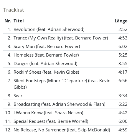
Tracklist
Nr.
Titel
Länge
1.
Revolution (feat. Adrian Sherwood)
2:52
2.
Trance (My Own Reality) (feat. Bernard Fowler)
4:53
3.
Scary Man (feat. Bernard Fowler)
6:02
4.
Homeless (feat. Bernard Fowler)
5:25
5.
Danger (feat. Adrian Sherwood)
3:55
6.
Rockin' Shoes (feat. Kevin Gibbs)
4:17
7.
Silent Footsteps (Minor "D"eparture) (feat. Kevin
6:56
Gibbs)
8.
Swirl
3:34
9.
Broadcasting (feat. Adrian Sherwood & Flash)
6:22
10.
I Wanna Know (feat. Shara Nelson)
4:42
11.
Special Request (feat. Bernie Worrell)
6:00
12.
No Release, No Surrender (feat. Skip McDonald)
4:59