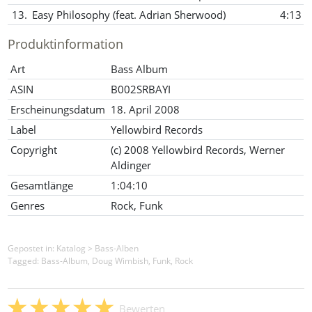
13.
Easy Philosophy (feat. Adrian Sherwood)
4:13
Produktinformation
Art
Bass Album
ASIN
B002SRBAYI
Erscheinungsdatum
18. April 2008
Label
Yellowbird Records
Copyright
(c) 2008 Yellowbird Records, Werner
Aldinger
Gesamtlänge
1:04:10
Genres
Rock, Funk
Gepostet in:
Katalog
>
Bass-Alben
Tagged: Bass-Album, Doug Wimbish, Funk, Rock
Bewerten