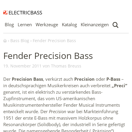
ELECTRICBASS
Blog
Lernen
Werkzeuge
Katalog
Kleinanzeigen
Bass Blog
Fender Precision Bass
Fender Precision Bass
19. November 2011 von Thomas Breuss
Der
Precision Bass
, verkürzt auch
Precision
oder
P-Bass
–
in deutschsprachigen Musikerkreisen auch verbreitet
„Preci“
genannt, ist ein elektrisch zu verstärkendes Bass-
Zupfinstrument, das vom US-amerikanischen
Musikinstrumentenhersteller Fender Musical Instruments
entwickelt wurde. Der
Precision
war bei Markteinführung
1951 der erste E-Bass mit massivem Holzkorpus ohne
Resonanzkörper (Solidbody), der industriell in Serie gefertigt
wurde. Die namensgebende Besonderheit („Präzision“)