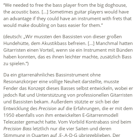
“We needed to free the bass player from the big doghouse,
the acoustic bass. [...] Sometimes guitar players would have
an advantage if they could have an instrument with frets that
would make doubling on bass easier for them.”
(deutsch: „Wir mussten den Bassisten von dieser großen
Hundehütte, dem Akustikbass befreien. [...] Manchmal hatten
Gitarristen einen Vorteil, wenn sie ein Instrument mit Bünden
haben konnten, das es ihnen leichter machte, zusätzlich Bass
zu spielen.“)
Da ein gitarrenähnliches Bassinstrument ohne
Resonanzkörper eine völlige Neuheit darstellte, musste
Fender das Konzept dieses Basses selbst entwickeln, wobei er
jedoch Rat und Unterstützung von professionellen Gitarristen
und Bassisten bekam. Außerdem stützte er sich bei der
Entwicklung des
Precision
auf die Erfahrungen, die er mit dem
1950 ebenfalls von ihm entwickelten E-Gitarrenmodell
Telecaster gemacht hatte. Vom Vorbild Kontrabass sind beim
Precision Bass
letztlich nur die vier Saiten und deren
Stimmung in Quarten auf ,E-,A-D-G übriggeblieben. Der